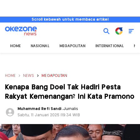
Scroll kebawah untuk membaca artikel
HOME
NASIONAL
MEGAPOLITAN
INTERNATIONAL
NU
HOME
NEWS
MEGAPOLITAN
Kenapa Bang Doel Tak Hadiri Pesta
Rakyat Kemenangan? Ini Kata Pramono
Muhammad Refi Sandi
,
Jurnalis
Sabtu, 11 Januari 2025 |19:34 WIB