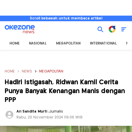
Scroll kebawah untuk membaca artikel
HOME
NASIONAL
MEGAPOLITAN
INTERNATIONAL
NU
HOME
NEWS
MEGAPOLITAN
Hadiri Istigasah, Ridwan Kamil Cerita
Punya Banyak Kenangan Manis dengan
PPP
Ari Sandita Murti
,
Jurnalis
Rabu, 20 November 2024 |19:06 WIB