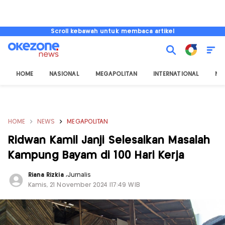
Scroll kebawah untuk membaca artikel
HOME
NASIONAL
MEGAPOLITAN
INTERNATIONAL
NU
HOME
NEWS
MEGAPOLITAN
Ridwan Kamil Janji Selesaikan Masalah
Kampung Bayam di 100 Hari Kerja
Riana Rizkia
,
Jurnalis
Kamis, 21 November 2024 |17:49 WIB