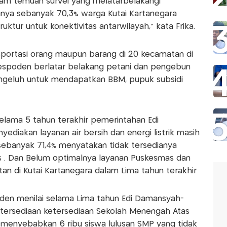
alam temuan survei yang melatarbelakangi
anya sebanyak 70,3% warga Kutai Kartanegara
ktur untuk konektivitas antarwilayah," kata Frika.
portasi orang maupun barang di 20 kecamatan di
Respoden berlatar belakang petani dan pengebun
geluh untuk mendapatkan BBM, pupuk subsidi
 selama 5 tahun terakhir pemerintahan Edi
ediakan layanan air bersih dan energi listrik masih
, sebanyak 71,4% menyatakan tidak tersedianya
s . Dan Belum optimalnya layanan Puskesmas dan
an di Kutai Kartanegara dalam Lima tahun terakhir
en menilai selama Lima tahun Edi Damansyah-
etersediaan ketersediaan Sekolah Menengah Atas
g menyebabkan 6 ribu siswa lulusan SMP yang tidak