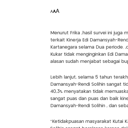
A
A
A
Menurut Frika ,hasil survei ini jug
terkait Kinerja Edi Damansyah-Ren
Kartanegara selama Dua periode. ,
Kukar tidak menginginkan Edi Da
alasan sudah menjabat sebagai bup
Lebih lanjut, selama 5 tahun terak
Damansyah-Rendi Solihin sangat t
40,3% menyatakan tidak memuaska
sangat puas dan puas dan baik kine
Damansyah-Rendi Solihin , dan seb
"Ketidakpuasan masyarakat Kutai K