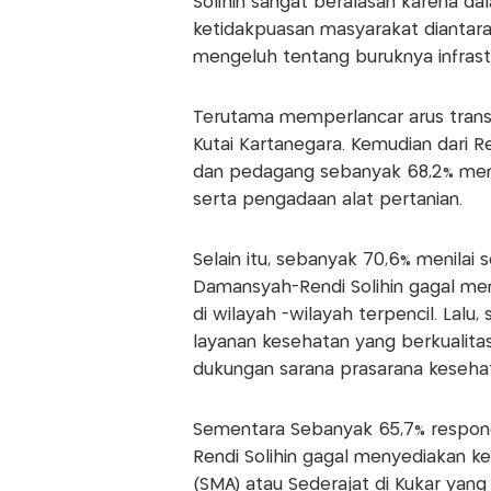
Solihin sangat beralasan karena d
ketidakpuasan masyarakat diantar
mengeluh tentang buruknya infrastru
Terutama memperlancar arus trans
Kutai Kartanegara. Kemudian dari 
dan pedagang sebanyak 68,2% men
serta pengadaan alat pertanian.
Selain itu, sebanyak 70,6% menilai
Damansyah-Rendi Solihin gagal meny
di wilayah -wilayah terpencil. Lalu
layanan kesehatan yang berkualita
dukungan sarana prasarana kesehat
Sementara Sebanyak 65,7% respond
Rendi Solihin gagal menyediakan k
(SMA) atau Sederajat di Kukar yan