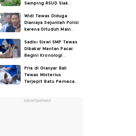
Samping RSUD Siak
Akibat Suntikan
Widi Tewas Diduga
Rocuronium
Dianiaya Sejumlah Polisi
karena Dituduh Main
Judol
Sadis! Siswi SMP Tewas
Dibakar Mantan Pacar,
Begini Kronologi
Lengkapnya
Pria di Gianyar Bali
Tewas Misterius
Terjepit Batu Pemecah
Ombak
Advertisement