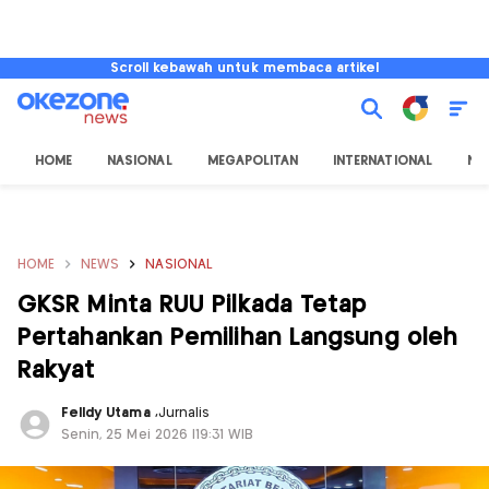
Scroll kebawah untuk membaca artikel
HOME
NASIONAL
MEGAPOLITAN
INTERNATIONAL
NU
HOME
NEWS
NASIONAL
GKSR Minta RUU Pilkada Tetap
Pertahankan Pemilihan Langsung oleh
Rakyat
Felldy Utama
,
Jurnalis
Senin, 25 Mei 2026 |19:31 WIB