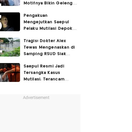
Motifnya Bikin Geleng
Kepala
Pengakuan
Mengejutkan Saepul
Pelaku Mutilasi Depok:
Murka Digerayangi
Tragis! Dokter Alex
Korban di Kontrakan
Tewas Mengenaskan di
Samping RSUD Siak
Akibat Suntikan
Saepul Resmi Jadi
Rocuronium
Tersangka Kasus
Mutilasi, Terancam
Penjara Seumur Hidup!
Advertisement