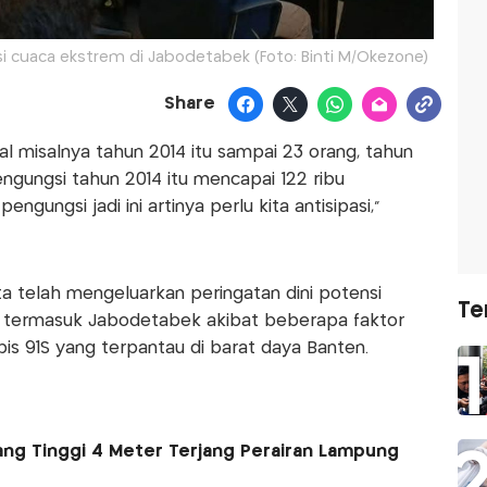
si cuaca ekstrem di Jabodetabek (Foto: Binti M/Okezone)
Share
l misalnya tahun 2014 itu sampai 23 orang, tahun
ngungsi tahun 2014 itu mencapai 122 ribu
ngungsi jadi ini artinya perlu kita antisipasi,"
 telah mengeluarkan peringatan dini potensi
Te
h termasuk Jabodetabek akibat beberapa faktor
pis 91S yang terpantau di barat daya Banten.
ng Tinggi 4 Meter Terjang Perairan Lampung