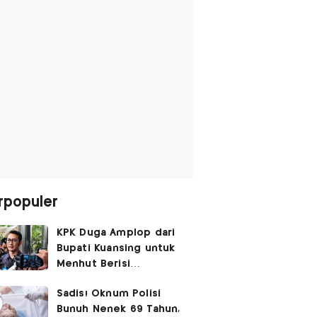
rpopuler
KPK Duga Amplop dari
Bupati Kuansing untuk
Menhut Berisi
SGD14.000,
Sadis! Oknum Polisi
Pengembaliannya
Bunuh Nenek 69 Tahun,
Belum Utuh