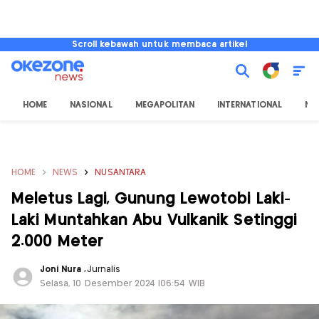
Scroll kebawah untuk membaca artikel
HOME
NASIONAL
MEGAPOLITAN
INTERNATIONAL
NU
HOME
NEWS
NUSANTARA
Meletus Lagi, Gunung Lewotobi Laki-
Laki Muntahkan Abu Vulkanik Setinggi
2.000 Meter
Joni Nura
,
Jurnalis
Selasa, 10 Desember 2024 |06:54 WIB