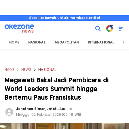
Scroll kebawah untuk membaca artikel
HOME
NASIONAL
MEGAPOLITAN
INTERNATIONAL
NU
HOME
NEWS
NASIONAL
Megawati Bakal Jadi Pembicara di
World Leaders Summit hingga
Bertemu Paus Fransiskus
Jonathan Simanjuntak
,
Jurnalis
Minggu, 02 Februari 2025 |08:46 WIB