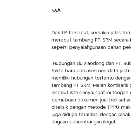
A
A
A
Dari LP tersebut, semakin jelas te
merebut tambang PT. SRM secara ile
seperti penyalahgunaan bahan pele
Hubungan Liu Xiaodong dan PT. Buk
Fakta baru dari asesmen data jus
memiliki hubungan tertentu dengan
tambang PT SRM. Malah komisaris 
disebut istri sirinya, saat ini teng
pemalsuan dokumen jual beli saham.
ditelisik dengan metode TPPU, maka
juga diduga terafiliasi dengan pi
dugaan penambangan ilegal.