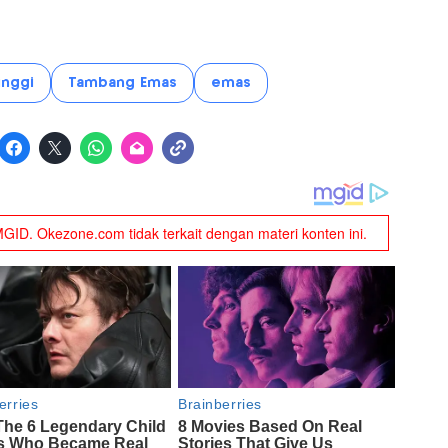
inggi
Tambang Emas
emas