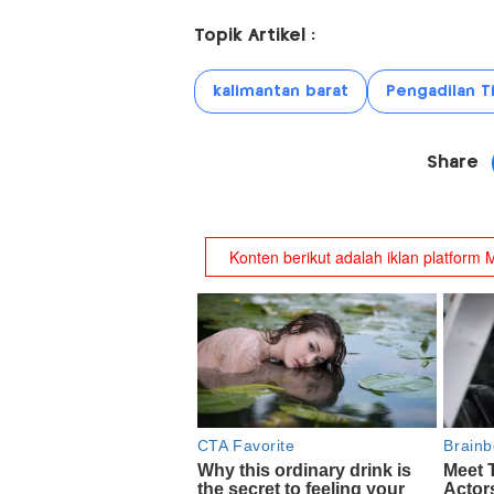
Topik Artikel :
kalimantan barat
Pengadilan T
Share