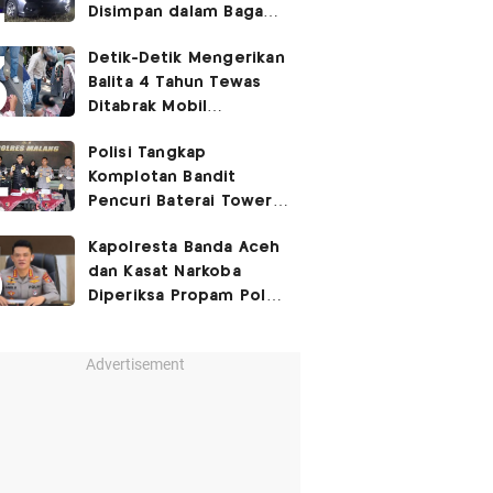
Disimpan dalam Bagasi
Honda Jazz
Detik-Detik Mengerikan
Balita 4 Tahun Tewas
Ditabrak Mobil
Kapolsek
Polisi Tangkap
Komplotan Bandit
Pencuri Baterai Tower,
Kerugian Capai Rp432
Kapolresta Banda Aceh
Juta
dan Kasat Narkoba
Diperiksa Propam Polri,
Ada Apa?
Advertisement