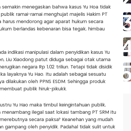
akan semakin menegaskan bahwa kasus Yu Hoa tidak
a publik ramai-ramai menghujat majelis Hakim PT
ita harus mendorong agar aparat hukum secara
hukum berlandas kebenaran bisa tegak, himbau
a indikasi manipulasi dalam penyidikan kasus Yu
, Liu Xiaodong patut diduga sebagai otak utama
ugikan negara Rp 1,02 triliun. Tetapi tidak disidik
ka layaknya Yu Hao. Itu adalah sebagai sesuatu
nya dilakukan oleh PPNS ESDM. Sehingga produk
membuat publik hiruk-pikukk.
justru Yu Hao maka timbul keingintahuan publik,
 menambang ilegal saat lokasi tambang PT SRM itu
ng merebutnya secara paksa? Keanehan yang mudah
n gampang oleh penyidik. Padahal tidak sulit untuk