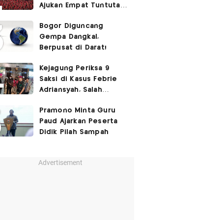
Ajukan Empat Tuntutan
ke Pemerintah
Bogor Diguncang
Gempa Dangkal,
Berpusat di Darat!
Kejagung Periksa 9
Saksi di Kasus Febrie
Adriansyah, Salah
Satunya Don Ritto
Pramono Minta Guru
Paud Ajarkan Peserta
Didik Pilah Sampah
Advertisement