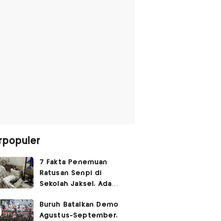
rpopuler
7 Fakta Penemuan
Ratusan Senpi di
Sekolah Jaksel, Ada
Dugaan Narkoba hingga
Buruh Batalkan Demo
Ruang Bunker
Agustus-September,