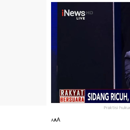
Praktisi huku
A
A
A