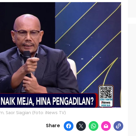
m, Saor Siagian (Foto: iNews TV)
Share