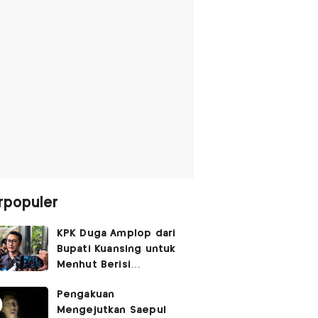
rpopuler
KPK Duga Amplop dari
Bupati Kuansing untuk
Menhut Berisi
SGD14.000,
Pengakuan
Pengembaliannya
Mengejutkan Saepul
Belum Utuh