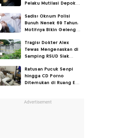
Pelaku Mutilasi Depok:
Murka Digerayangi
Sadis! Oknum Polisi
Korban di Kontrakan
Bunuh Nenek 69 Tahun,
Motifnya Bikin Geleng
Kepala
Tragis! Dokter Alex
Tewas Mengenaskan di
Samping RSUD Siak
Akibat Suntikan
Ratusan Pucuk Senpi
Rocuronium
hingga CD Porno
Ditemukan di Ruang Eks
Ketua Yayasan Sekolah
Advertisement