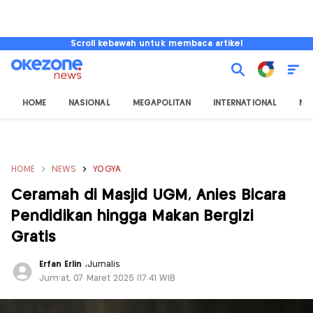
Scroll kebawah untuk membaca artikel
HOME
NASIONAL
MEGAPOLITAN
INTERNATIONAL
NU
HOME
NEWS
YOGYA
Ceramah di Masjid UGM, Anies Bicara
Pendidikan hingga Makan Bergizi
Gratis
Erfan Erlin
,
Jurnalis
Jum'at, 07 Maret 2025 |17:41 WIB