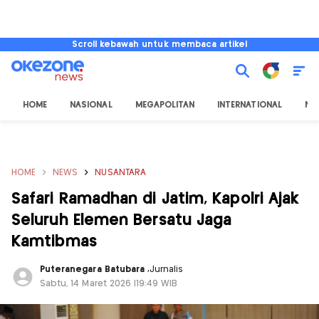
Scroll kebawah untuk membaca artikel
HOME
NASIONAL
MEGAPOLITAN
INTERNATIONAL
NU
HOME
NEWS
NUSANTARA
Safari Ramadhan di Jatim, Kapolri Ajak
Seluruh Elemen Bersatu Jaga
Kamtibmas
Puteranegara Batubara
,
Jurnalis
Sabtu, 14 Maret 2026 |19:49 WIB