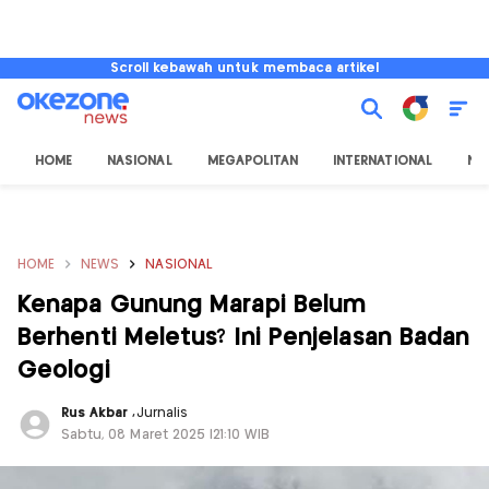
Scroll kebawah untuk membaca artikel
HOME
NASIONAL
MEGAPOLITAN
INTERNATIONAL
NU
HOME
NEWS
NASIONAL
Kenapa Gunung Marapi Belum
Berhenti Meletus? Ini Penjelasan Badan
Geologi
Rus Akbar
,
Jurnalis
Sabtu, 08 Maret 2025 |21:10 WIB