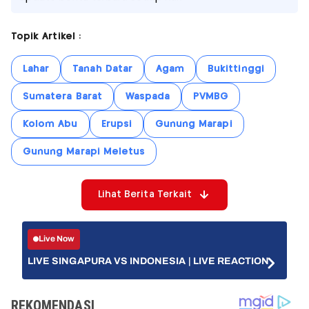
Topik Artikel :
Lahar
Tanah Datar
Agam
Bukittinggi
Sumatera Barat
Waspada
PVMBG
Kolom Abu
Erupsi
Gunung Marapi
Gunung Marapi Meletus
Lihat Berita Terkait
Live Now
LIVE SINGAPURA VS INDONESIA | LIVE REACTION