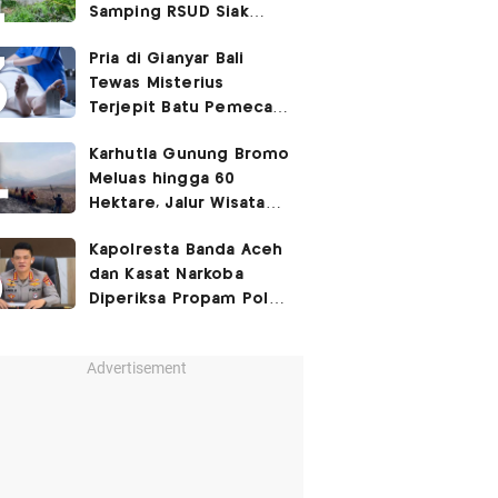
Samping RSUD Siak
Akibat Suntikan
Pria di Gianyar Bali
Rocuronium
Tewas Misterius
Terjepit Batu Pemecah
Ombak
Karhutla Gunung Bromo
Meluas hingga 60
Hektare, Jalur Wisata
Ditutup Sementara!
Kapolresta Banda Aceh
dan Kasat Narkoba
Diperiksa Propam Polri,
Ada Apa?
Advertisement