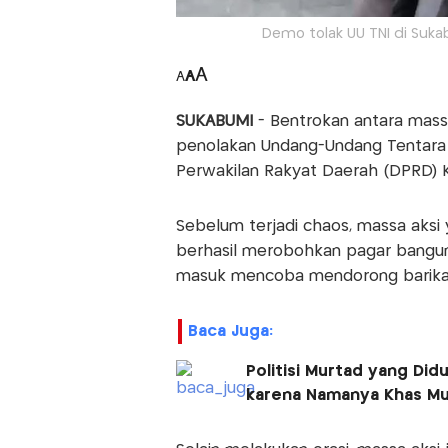
Demo tolak UU TNI di Suk
A
A
A
SUKABUMI
- Bentrokan antara massa 
penolakan Undang-Undang Tentara N
Perwakilan Rakyat Daerah (DPRD) K
Sebelum terjadi chaos, massa aksi
berhasil merobohkan pagar bangu
masuk mencoba mendorong barikad
Baca Juga:
Politisi Murtad yang Di
karena Namanya Khas Mu