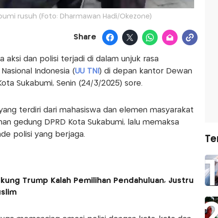
abumi rusuh (Foto: Dharmawan Hadi/Okezone)
Share
aksi dan polisi terjadi di dalam unjuk rasa
asional Indonesia (
UU TNI
) di depan kantor Dewan
ota Sukabumi, Senin (24/3/2025) sore.
 yang terdiri dari mahasiswa dan elemen masyarakat
nan gedung DPRD Kota Sukabumi, lalu memaksa
e polisi yang berjaga.
Te
dukung Trump Kalah Pemilihan Pendahuluan, Justru
slim