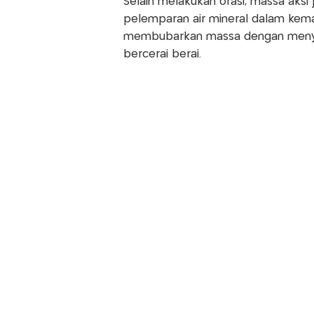
Selain melakukan orasi, massa aksi
pelemparan air mineral dalam kemasa
membubarkan massa dengan menyem
bercerai berai.