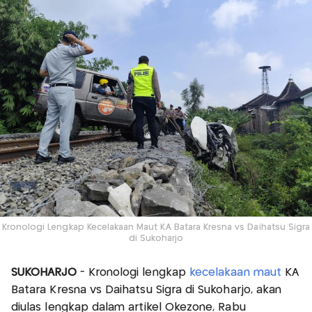
Kronologi Lengkap Kecelakaan Maut KA Batara Kresna vs Daihatsu Sigra
di Sukoharjo
SUKOHARJO
- Kronologi lengkap
kecelakaan maut
KA
Batara Kresna vs Daihatsu Sigra di Sukoharjo, akan
diulas lengkap dalam artikel Okezone, Rabu