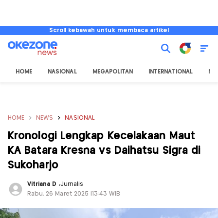
Scroll kebawah untuk membaca artikel
HOME
NASIONAL
MEGAPOLITAN
INTERNATIONAL
NU
HOME
NEWS
NASIONAL
Kronologi Lengkap Kecelakaan Maut
KA Batara Kresna vs Daihatsu Sigra di
Sukoharjo
Vitriana D
,
Jurnalis
Rabu, 26 Maret 2025 |13:43 WIB