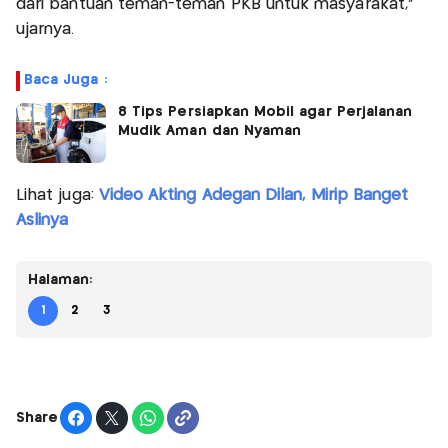
dari bantuan teman-teman PKB untuk masyarakat,"
ujarnya.
Baca Juga :
8 Tips Persiapkan Mobil agar Perjalanan
Mudik Aman dan Nyaman
Lihat juga:
Video Akting Adegan Dilan, Mirip Banget
Aslinya
Halaman:
1
2
3
Share