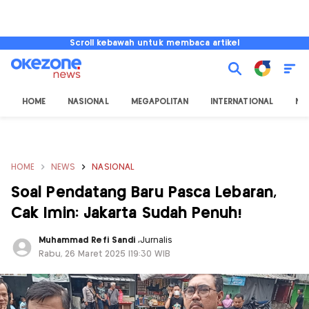
Scroll kebawah untuk membaca artikel
HOME
NASIONAL
MEGAPOLITAN
INTERNATIONAL
NU
HOME
NEWS
NASIONAL
Soal Pendatang Baru Pasca Lebaran,
Cak Imin: Jakarta Sudah Penuh!
Muhammad Refi Sandi
,
Jurnalis
Rabu, 26 Maret 2025 |19:30 WIB