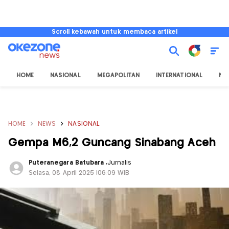
Scroll kebawah untuk membaca artikel
HOME
NASIONAL
MEGAPOLITAN
INTERNATIONAL
NU
HOME
NEWS
NASIONAL
Gempa M6,2 Guncang Sinabang Aceh
Puteranegara Batubara
,
Jurnalis
Selasa, 08 April 2025 |06:09 WIB