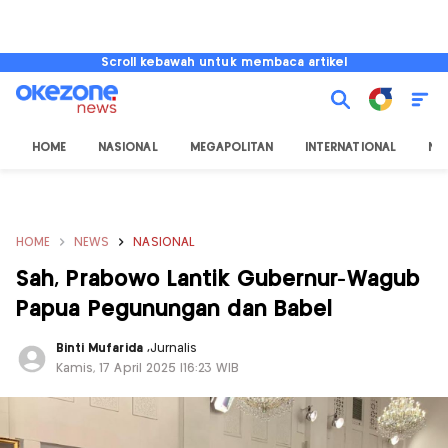
Scroll kebawah untuk membaca artikel
HOME
NASIONAL
MEGAPOLITAN
INTERNATIONAL
NU
HOME
NEWS
NASIONAL
Sah, Prabowo Lantik Gubernur-Wagub
Papua Pegunungan dan Babel
Binti Mufarida
,
Jurnalis
Kamis, 17 April 2025 |16:23 WIB