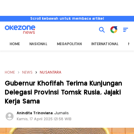
Scroll kebawah untuk membaca artikel
HOME
NASIONAL
MEGAPOLITAN
INTERNATIONAL
NU
HOME
NEWS
NUSANTARA
Gubernur Khofifah Terima Kunjungan
Delegasi Provinsi Tomsk Rusia, Jajaki
Kerja Sama
Anindita Trinoviana
,
Jurnalis
Kamis, 17 April 2025 |21:58 WIB