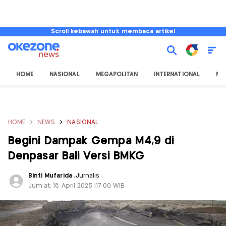
Scroll kebawah untuk membaca artikel
HOME
NASIONAL
MEGAPOLITAN
INTERNATIONAL
NU
HOME
NEWS
NASIONAL
Begini Dampak Gempa M4,9 di
Denpasar Bali Versi BMKG
Binti Mufarida
,
Jurnalis
Jum'at, 18 April 2025 |17:00 WIB