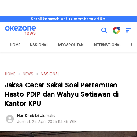
Scroll kebawah untuk membaca artikel
HOME
NASIONAL
MEGAPOLITAN
INTERNATIONAL
NU
HOME
NEWS
NASIONAL
Jaksa Cecar Saksi Soal Pertemuan
Hasto PDIP dan Wahyu Setiawan di
Kantor KPU
Nur Khabibi
,
Jurnalis
Jum'at, 25 April 2025 |13:45 WIB