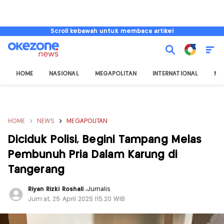
Scroll kebawah untuk membaca artikel
HOME
NASIONAL
MEGAPOLITAN
INTERNATIONAL
NU
HOME
NEWS
MEGAPOLITAN
Diciduk Polisi, Begini Tampang Melas
Pembunuh Pria Dalam Karung di
Tangerang
Riyan Rizki Roshali
,
Jurnalis
Jum'at, 25 April 2025 |15:20 WIB