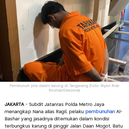
Pembunuh pria dalam karung di Tangerang (Foto: Riyan Rizki
Roshali/Okezone)
JAKARTA
- Subdit Jatanras Polda Metro Jaya
menangkap Nana alias Ragil, pelaku
pembunuhan
Al-
Bashar yang jasadnya ditemukan dalam kondisi
terbungkus karung di pinggir Jalan Daan Mogot, Batu