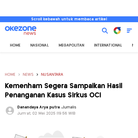
Scroll kebawah untuk membaca artikel
HOME
NASIONAL
MEGAPOLITAN
INTERNATIONAL
NU
HOME
NEWS
NUSANTARA
Kemenham Segera Sampaikan Hasil
Penanganan Kasus Sirkus OCI
Danandaya Arya putra
,
Jurnalis
Jum'at, 02 Mei 2025 |19:56 WIB