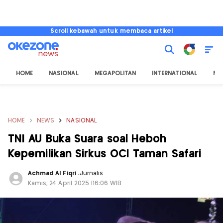
Scroll kebawah untuk membaca artikel
HOME
NASIONAL
MEGAPOLITAN
INTERNATIONAL
NU
HOME
NEWS
NASIONAL
TNI AU Buka Suara soal Heboh
Kepemilikan Sirkus OCI Taman Safari
Achmad Al Fiqri
,
Jurnalis
Kamis, 24 April 2025 |16:06 WIB