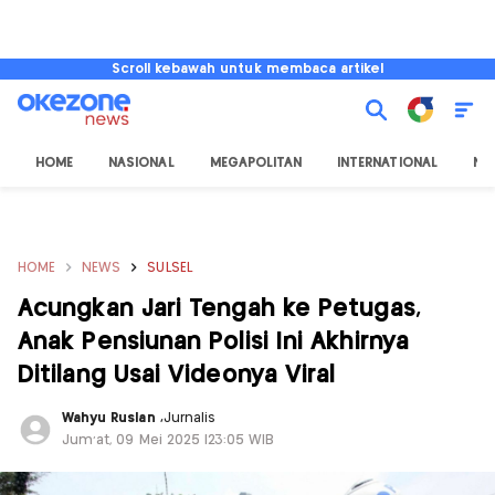
Scroll kebawah untuk membaca artikel
HOME
NASIONAL
MEGAPOLITAN
INTERNATIONAL
NU
HOME
NEWS
SULSEL
Acungkan Jari Tengah ke Petugas,
Anak Pensiunan Polisi Ini Akhirnya
Ditilang Usai Videonya Viral
Wahyu Ruslan
,
Jurnalis
Jum'at, 09 Mei 2025 |23:05 WIB