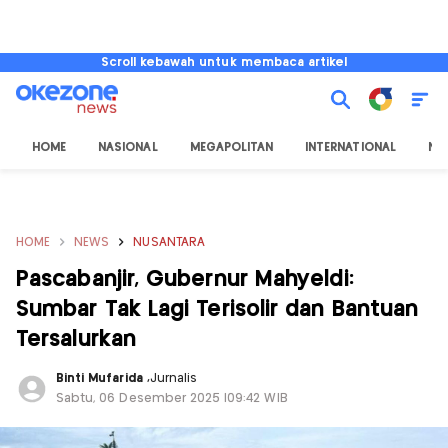
Scroll kebawah untuk membaca artikel
HOME
NASIONAL
MEGAPOLITAN
INTERNATIONAL
NU
HOME
NEWS
NUSANTARA
Pascabanjir, Gubernur Mahyeldi:
Sumbar Tak Lagi Terisolir dan Bantuan
Tersalurkan
Binti Mufarida
,
Jurnalis
Sabtu, 06 Desember 2025 |09:42 WIB