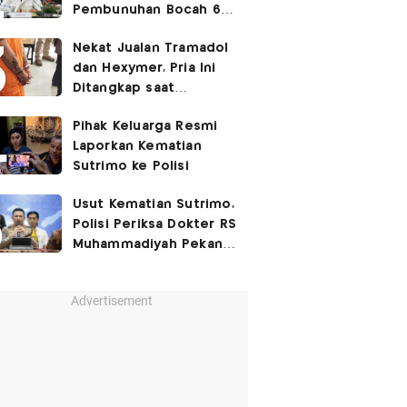
Pembunuhan Bocah 6
Tahun di Tapsel
Nekat Jualan Tramadol
Dihukum Seumur Hidup
dan Hexymer, Pria Ini
Ditangkap saat
Transaksi di Parkiran
Pihak Keluarga Resmi
Laporkan Kematian
Sutrimo ke Polisi
Usut Kematian Sutrimo,
Polisi Periksa Dokter RS
Muhammadiyah Pekan
Depan
Advertisement