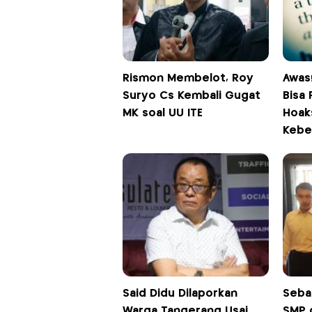
Rismon Membelot, Roy
Awas!
Suryo Cs Kembali Gugat
Bisa
MK soal UU ITE
Hoak
Kebe
Said Didu Dilaporkan
Sebar
Warga Tangerang Usai
SMP 