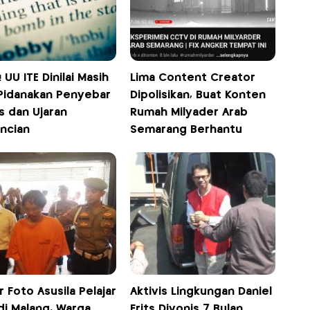
 UU ITE Dinilai Masih
Lima Content Creator
 Pidanakan Penyebar
Dipolisikan, Buat Konten
s dan Ujaran
Rumah Milyader Arab
ncian
Semarang Berhantu
 Foto Asusila Pelajar
Aktivis Lingkungan Daniel
di Malang, Warga
Frits Divonis 7 Bulan