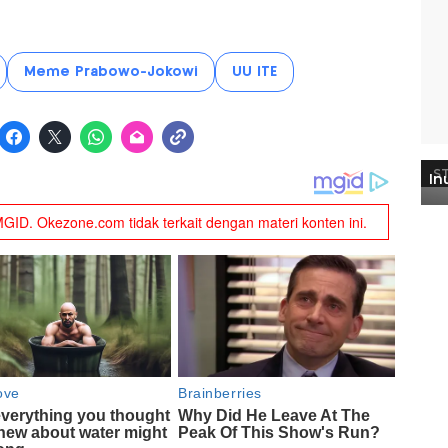
Meme Prabowo-Jokowi
UU ITE