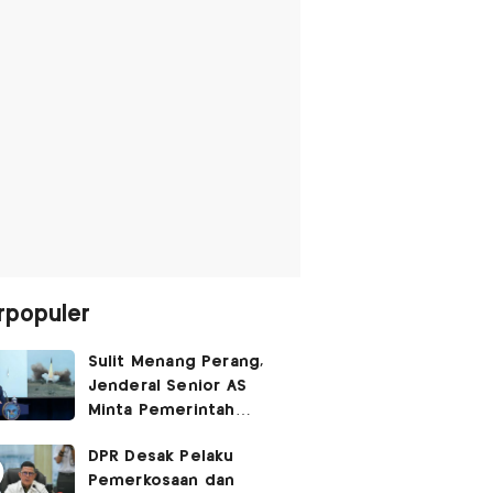
rpopuler
Sulit Menang Perang,
Jenderal Senior AS
Minta Pemerintah
Trump Cari Jalan Damai
DPR Desak Pelaku
Lawan Iran
Pemerkosaan dan