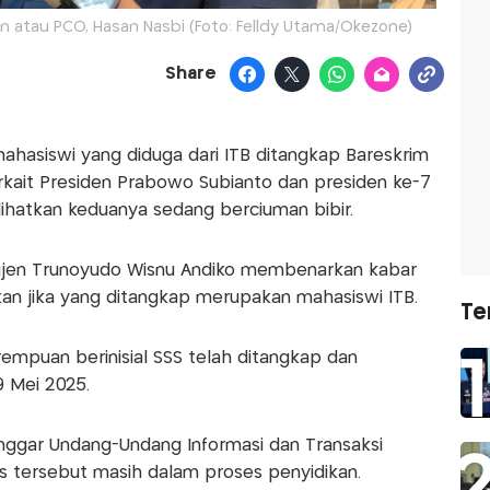
n atau PCO, Hasan Nasbi (Foto: Felldy Utama/Okezone)
Share
ahasiswi yang diduga dari ITB ditangkap Bareskrim
kait Presiden Prabowo Subianto dan presiden ke-7
hatkan keduanya sedang berciuman bibir.
rigjen Trunoyudo Wisnu Andiko membenarkan kabar
an jika yang ditangkap merupakan mahasiswi ITB.
Te
puan berinisial SSS telah ditangkap dan
9 Mei 2025.
nggar Undang-Undang Informasi dan Transaksi
asus tersebut masih dalam proses penyidikan.