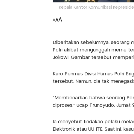
Kepala Kantor Komunikasi Kepreside
A
A
A
Diberitakan sebelumnya, seorang m
Polri akibat mengunggah meme ter
Jokowi. Gambar tersebut memperli
Karo Penmas Divisi Humas Polri B
tersebut. Namun, dia tak menegask
"Membenarkan bahwa seorang Perem
diproses," ucap Trunoyudo, Jumat 
Ia menyebut tindakan pelaku mela
Elektronik atau UU ITE. Saat ini, k