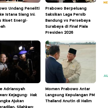
owo Undang Peneliti
Prabowo Berpeluang
ke Istana Siang Ini,
Saksikan Laga Persib
 Riset Energi-
Bandung vs Persebaya
pah
Surabaya di Final Piala
Presiden 2026
ie Adriansyah
Momen Prabowo Antar
wan! Kejagung: Hak
Langsung Kepulangan PM
angka Ajukan
Thailand Anutin di Halim
radilan, Silahkan!