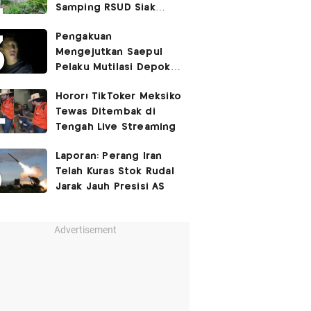
Samping RSUD Siak
Akibat Suntikan
Pengakuan
Rocuronium
Mengejutkan Saepul
Pelaku Mutilasi Depok:
Murka Digerayangi
Horor! TikToker Meksiko
Korban di Kontrakan
Tewas Ditembak di
Tengah Live Streaming
Laporan: Perang Iran
Telah Kuras Stok Rudal
Jarak Jauh Presisi AS
Advertisement