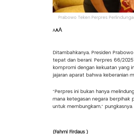
Prabowo Teken Perpres Perlindungan
A
A
A
Ditambahkanya, Presiden Prabowo 
tepat dan berani. Perpres 66/202
kompromi dengan kekuatan yang in
jajaran aparat bahwa keberanian 
“Perpres ini bukan hanya melindungi
mana ketegasan negara berpihak p
untuk membungkam,” pungkasnya.
(Fahmi Firdaus )