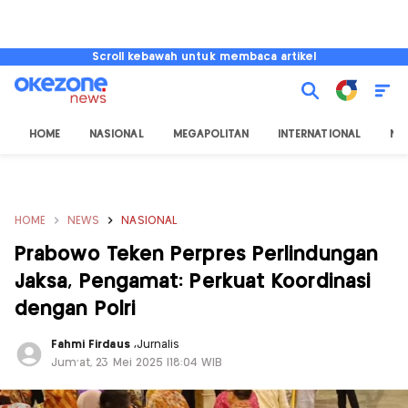
Scroll kebawah untuk membaca artikel
HOME
NASIONAL
MEGAPOLITAN
INTERNATIONAL
NU
HOME
NEWS
NASIONAL
Prabowo Teken Perpres Perlindungan
Jaksa, Pengamat: Perkuat Koordinasi
dengan Polri
Fahmi Firdaus
,
Jurnalis
Jum'at, 23 Mei 2025 |18:04 WIB