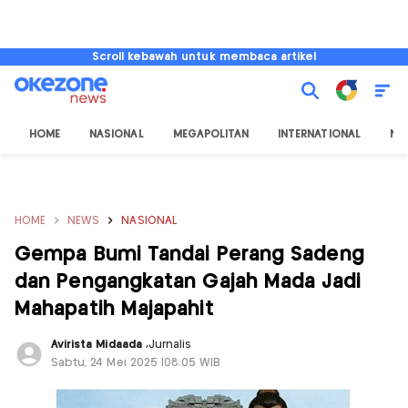
Scroll kebawah untuk membaca artikel
HOME
NASIONAL
MEGAPOLITAN
INTERNATIONAL
NU
HOME
NEWS
NASIONAL
Gempa Bumi Tandai Perang Sadeng
dan Pengangkatan Gajah Mada Jadi
Mahapatih Majapahit
Avirista Midaada
,
Jurnalis
Sabtu, 24 Mei 2025 |08:05 WIB