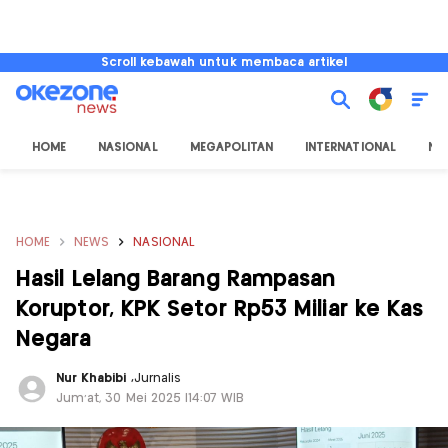
Scroll kebawah untuk membaca artikel
HOME
NASIONAL
MEGAPOLITAN
INTERNATIONAL
NU
HOME
NEWS
NASIONAL
Hasil Lelang Barang Rampasan
Koruptor, KPK Setor Rp53 Miliar ke Kas
Negara
Nur Khabibi
,
Jurnalis
Jum'at, 30 Mei 2025 |14:07 WIB