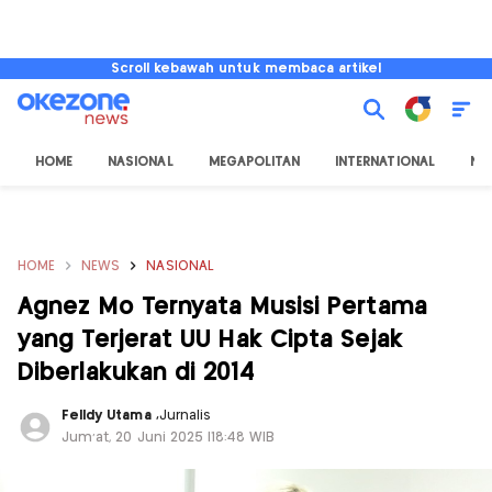
Scroll kebawah untuk membaca artikel
HOME
NASIONAL
MEGAPOLITAN
INTERNATIONAL
NU
HOME
NEWS
NASIONAL
Agnez Mo Ternyata Musisi Pertama
yang Terjerat UU Hak Cipta Sejak
Diberlakukan di 2014
Felldy Utama
,
Jurnalis
Jum'at, 20 Juni 2025 |18:48 WIB