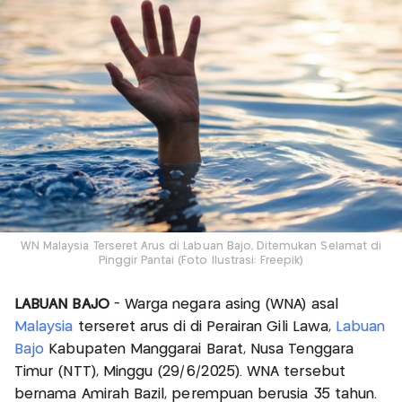
WN Malaysia Terseret Arus di Labuan Bajo, Ditemukan Selamat di
Pinggir Pantai (Foto Ilustrasi: Freepik)
LABUAN BAJO
- Warga negara asing (WNA) asal
Malaysia
terseret arus di di Perairan Gili Lawa,
Labuan
Bajo
Kabupaten Manggarai Barat, Nusa Tenggara
Timur (NTT), Minggu (29/6/2025). WNA tersebut
bernama Amirah Bazil, perempuan berusia 35 tahun.