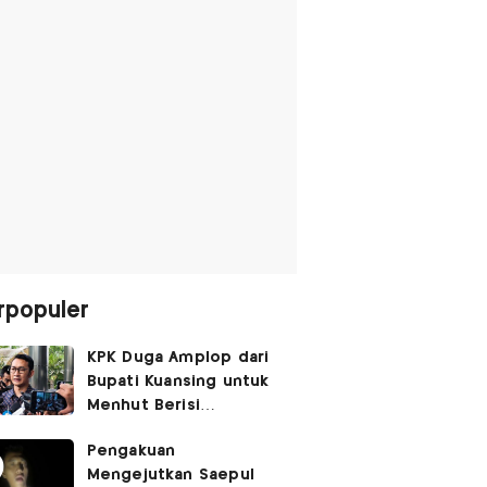
rpopuler
KPK Duga Amplop dari
Bupati Kuansing untuk
Menhut Berisi
SGD14.000,
Pengakuan
Pengembaliannya
Mengejutkan Saepul
Belum Utuh