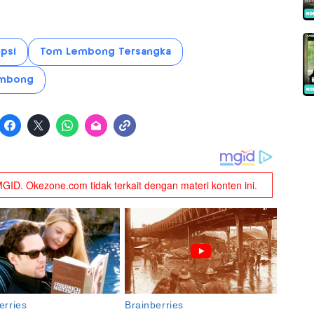
psi
Tom Lembong Tersangka
mbong