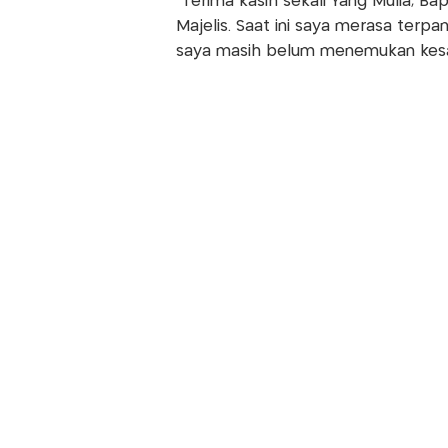
"Terima kasih sekali Yang Mulia, 
Majelis. Saat ini saya merasa terp
saya masih belum menemukan kesa