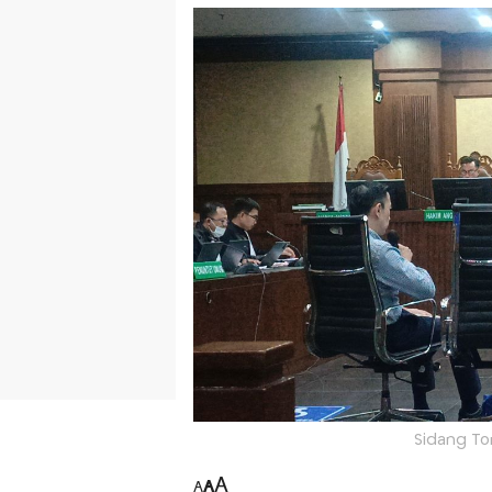
Sidang To
A
A
A