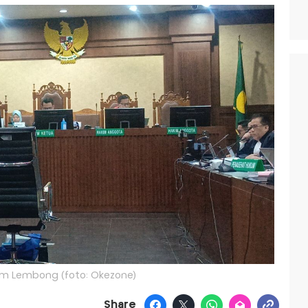
m Lembong (foto: Okezone)
Share