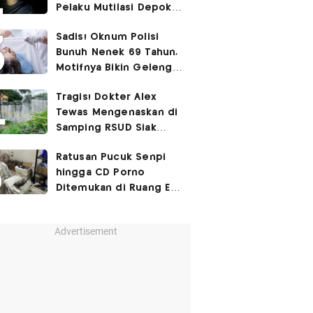
Pelaku Mutilasi Depok:
Murka Digerayangi
Sadis! Oknum Polisi
Korban di Kontrakan
Bunuh Nenek 69 Tahun,
Motifnya Bikin Geleng
Kepala
Tragis! Dokter Alex
Tewas Mengenaskan di
Samping RSUD Siak
Akibat Suntikan
Ratusan Pucuk Senpi
Rocuronium
hingga CD Porno
Ditemukan di Ruang Eks
Ketua Yayasan Sekolah
Advertisement