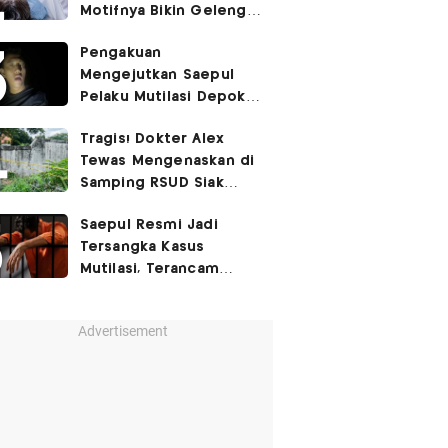
Motifnya Bikin Geleng
Kepala
Pengakuan
Mengejutkan Saepul
Pelaku Mutilasi Depok:
Murka Digerayangi
Tragis! Dokter Alex
Korban di Kontrakan
Tewas Mengenaskan di
Samping RSUD Siak
Akibat Suntikan
Saepul Resmi Jadi
Rocuronium
Tersangka Kasus
Mutilasi, Terancam
Penjara Seumur Hidup!
Advertisement