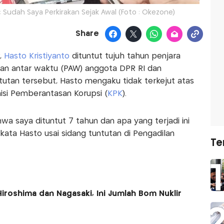
 Sudah Saya Perkirakan Sejak Awal (Foto : Okezone)
Share
,
Hasto Kristiyanto
dituntut tujuh tahun penjara
ian antar waktu (PAW) anggota DPR RI dan
ntutan tersebut, Hasto mengaku tidak terkejut atas
isi Pemberantasan Korupsi (
KPK
).
a saya dituntut 7 tahun dan apa yang terjadi ini
kata Hasto usai sidang tuntutan di Pengadilan
Te
iroshima dan Nagasaki, Ini Jumlah Bom Nuklir