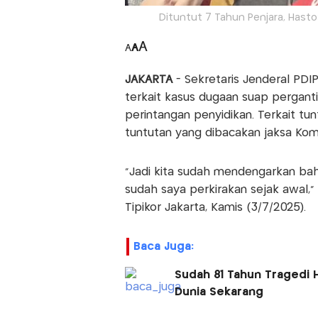
Dituntut 7 Tahun Penjara, Hasto:
A
A
A
JAKARTA
- Sekretaris Jenderal PDIP
terkait kasus dugaan suap pergant
perintangan penyidikan. Terkait tu
tuntutan yang dibacakan jaksa Kom
"Jadi kita sudah mendengarkan bahw
sudah saya perkirakan sejak awal," 
Tipikor Jakarta, Kamis (3/7/2025).
Baca Juga:
Sudah 81 Tahun Tragedi H
Dunia Sekarang