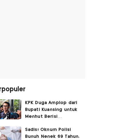
rpopuler
KPK Duga Amplop dari
Bupati Kuansing untuk
Menhut Berisi
SGD14.000,
Sadis! Oknum Polisi
Pengembaliannya
Bunuh Nenek 69 Tahun,
Belum Utuh