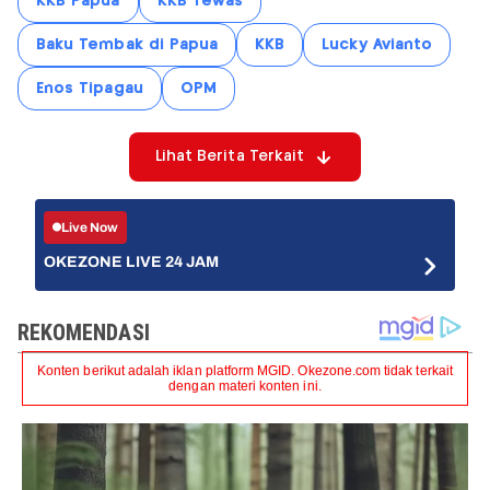
KKB Papua
KKB Tewas
Baku Tembak di Papua
KKB
Lucky Avianto
Enos Tipagau
OPM
Lihat Berita Terkait
Live Now
OKEZONE LIVE 24 JAM