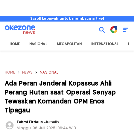
Scroll kebawah untuk membaca artikel
HOME
NASIONAL
MEGAPOLITAN
INTERNATIONAL
NU
HOME
NEWS
NASIONAL
Ada Peran Jenderal Kopassus Ahli
Perang Hutan saat Operasi Senyap
Tewaskan Komandan OPM Enos
Tipagau
Fahmi Firdaus
,
Jurnalis
Minggu, 06 Juli 2025 |06:44 WIB