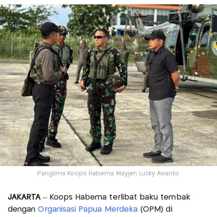
Panglima Koops Habema Mayjen Lucky Avianto
JAKARTA
– Koops Habema terlibat baku tembak
dengan
Organisasi Papua Merdeka
(OPM) di