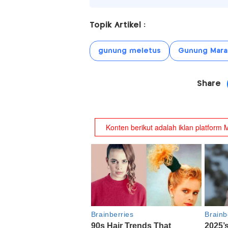
Topik Artikel :
gunung meletus
Gunung Mara
Share