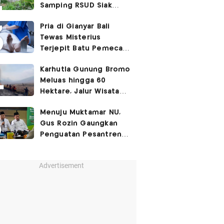
Samping RSUD Siak
Akibat Suntikan
Pria di Gianyar Bali
Rocuronium
Tewas Misterius
Terjepit Batu Pemecah
Ombak
Karhutla Gunung Bromo
Meluas hingga 60
Hektare, Jalur Wisata
Ditutup Sementara!
Menuju Muktamar NU,
Gus Rozin Gaungkan
Penguatan Pesantren
dan Ukhuwah Nahdliyah
Advertisement