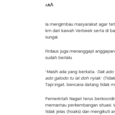
A
A
A
Ia mengimbau masyarakat agar teta
km dari kawah Verbeek serta di ban
sungai.
Firdaus juga menanggapi anggapan
sudah berlalu.
“Masih ada yang berkata,
‘Dak ado 
ado galodo tu lai doh nyiak
.’ (Tid
Tapi ingat, bencana datang tidak 
Pemerintah Nagari terus berkoordin
memantau perkembangan situasi. W
tidak jelas (hoaks) dan mengikuti 