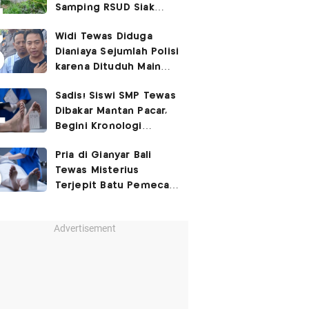
Samping RSUD Siak
Akibat Suntikan
Widi Tewas Diduga
Rocuronium
Dianiaya Sejumlah Polisi
karena Dituduh Main
Judol
Sadis! Siswi SMP Tewas
Dibakar Mantan Pacar,
Begini Kronologi
Lengkapnya
Pria di Gianyar Bali
Tewas Misterius
Terjepit Batu Pemecah
Ombak
Advertisement