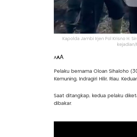
Kapolda Jambi Irjen Pol Krisno H.
kejadian/
A
A
A
Pelaku bernama Oloan Sihaloho (3
Kemuning, Indragiri Hilir, Riau. Ked
Saat ditangkap, kedua pelaku dik
dibakar.