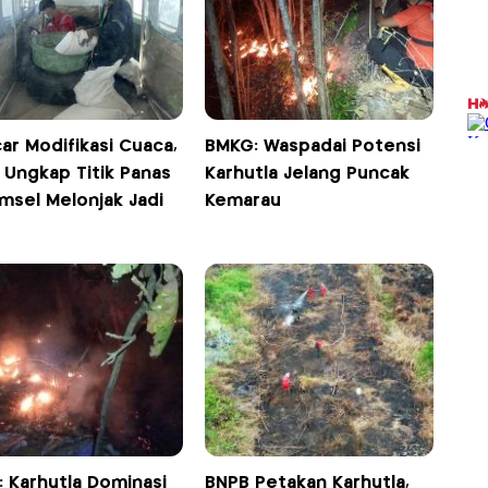
ar Modifikasi Cuaca,
BMKG: Waspadai Potensi
 Ungkap Titik Panas
Karhutla Jelang Puncak
msel Melonjak Jadi
Kemarau
: Karhutla Dominasi
BNPB Petakan Karhutla,