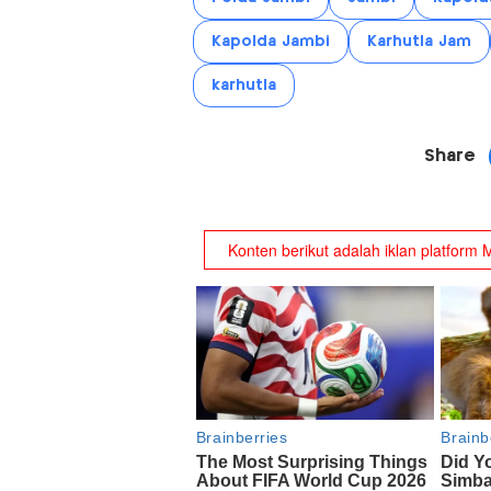
Kapolda Jambi
Karhutla Jam
karhutla
Share