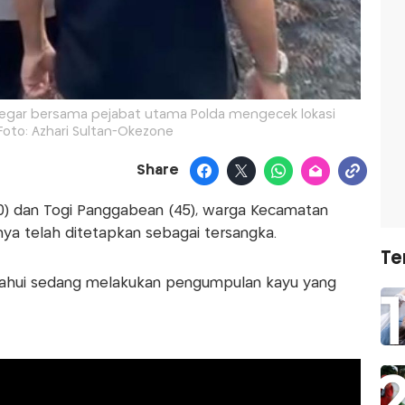
 Siregar bersama pejabat utama Polda mengecek lokasi
Foto: Azhari Sultan-Okezone
Share
0) dan Togi Panggabean (45), warga Kecamatan
uanya telah ditetapkan sebagai tersangka.
Te
etahui sedang melakukan pengumpulan kayu yang