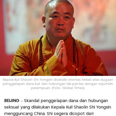
Kepala Kuil Shaolin Shi Yongxin diselidik otoritas terkait atas dugaan
penggelapan dana kuil dan hubungan tak pantas dengan sejumlah
perempuan. (Foto: Global Times).
BEIJING
– Skandal penggelapan dana dan hubungan
seksual yang dilakukan Kepala Kuil Shaolin Shi Yongxin
mengguncang China. Shi segera dicopot dari