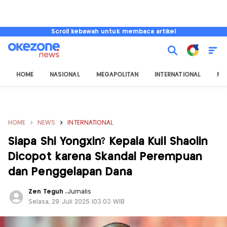
Scroll kebawah untuk membaca artikel
HOME
NASIONAL
MEGAPOLITAN
INTERNATIONAL
NU
HOME
NEWS
INTERNATIONAL
Siapa Shi Yongxin? Kepala Kuil Shaolin
Dicopot karena Skandal Perempuan
dan Penggelapan Dana
Zen Teguh
,
Jurnalis
Selasa, 29 Juli 2025 |03:03 WIB