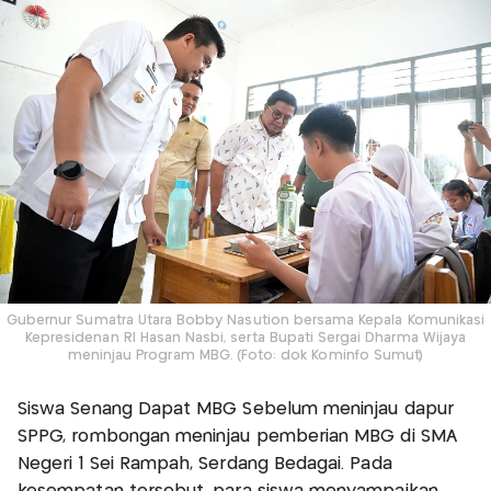
Gubernur Sumatra Utara Bobby Nasution bersama Kepala Komunikasi
Kepresidenan RI Hasan Nasbi, serta Bupati Sergai Dharma Wijaya
meninjau Program MBG. (Foto: dok Kominfo Sumut)
Siswa Senang Dapat MBG Sebelum meninjau dapur
SPPG, rombongan meninjau pemberian MBG di SMA
Negeri 1 Sei Rampah, Serdang Bedagai. Pada