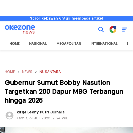
Scroll kebawah untuk membaca artikel
HOME
NASIONAL
MEGAPOLITAN
INTERNATIONAL
NU
HOME
NEWS
NUSANTARA
Gubernur Sumut Bobby Nasution
Targetkan 200 Dapur MBG Terbangun
hingga 2025
Rizqa Leony Putri
,
Jurnalis
Kamis, 31 Juli 2025 |21:24 WIB