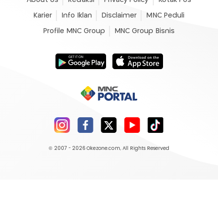
About Us
Redaksi
Privacy Policy
Kotak Pos
Karier
Info Iklan
Disclaimer
MNC Peduli
Profile MNC Group
MNC Group Bisnis
© 2007 - 2026
Okezone.com
, All Rights Reserved