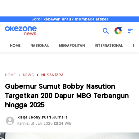
Scroll kebawah untuk membaca artikel
HOME
NASIONAL
MEGAPOLITAN
INTERNATIONAL
NU
HOME
NEWS
NUSANTARA
Gubernur Sumut Bobby Nasution
Targetkan 200 Dapur MBG Terbangun
hingga 2025
Rizqa Leony Putri
,
Jurnalis
Kamis, 31 Juli 2025 |21:24 WIB