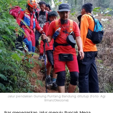
Jalur pendakian Gunung Puntang Bandung ditutup (Foto: Agi
Ilman/Okezone)
Ikar menegaskan, jalur menuju Puncak Mega