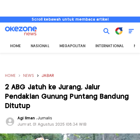
Scroll kebawah untuk membaca artikel
HOME
NASIONAL
MEGAPOLITAN
INTERNATIONAL
NU
HOME
NEWS
JABAR
2 ABG Jatuh ke Jurang, Jalur
Pendakian Gunung Puntang Bandung
Ditutup
Agi Ilman
,
Jurnalis
Jum'at, 01 Agustus 2025 |08:34 WIB