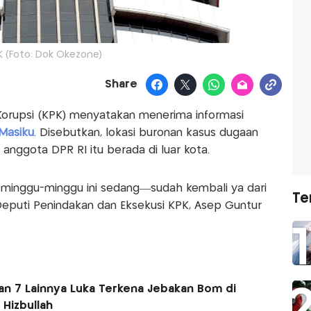
K (Foto: Dok Okezone)
Share
orupsi (KPK) menyatakan menerima informasi
Masiku
. Disebutkan, lokasi buronan kasus dugaan
anggota DPR RI itu berada di luar kota.
m minggu-minggu ini sedang—sudah kembali ya dari
Te
. Deputi Penindakan dan Eksekusi KPK, Asep Guntur
dan 7 Lainnya Luka Terkena Jebakan Bom di
 Hizbullah