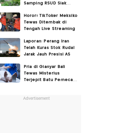
Samping RSUD Siak
Akibat Suntikan
Horor! TikToker Meksiko
Rocuronium
Tewas Ditembak di
Tengah Live Streaming
Laporan: Perang Iran
Telah Kuras Stok Rudal
Jarak Jauh Presisi AS
Pria di Gianyar Bali
Tewas Misterius
Terjepit Batu Pemecah
Ombak
Advertisement