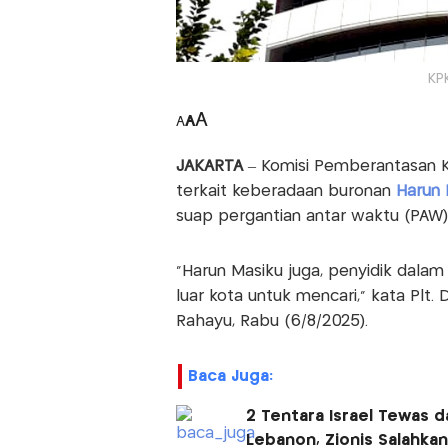
KP
A
A
A
JAKARTA
– Komisi Pemberantasan K
terkait keberadaan buronan
Harun 
suap pergantian antar waktu (PAW) 
"Harun Masiku juga, penyidik dala
luar kota untuk mencari," kata Plt
Rahayu, Rabu (6/8/2025).
Baca Juga:
2 Tentara Israel Tewas 
Lebanon, Zionis Salahkan