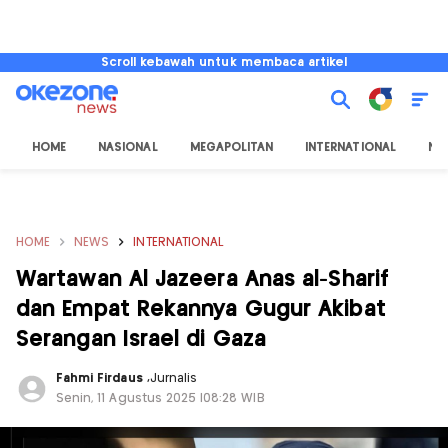
Scroll kebawah untuk membaca artikel
HOME
NASIONAL
MEGAPOLITAN
INTERNATIONAL
NU
HOME
NEWS
INTERNATIONAL
Wartawan Al Jazeera Anas al-Sharif
dan Empat Rekannya Gugur Akibat
Serangan Israel di Gaza
Fahmi Firdaus
,
Jurnalis
Senin, 11 Agustus 2025 |08:28 WIB