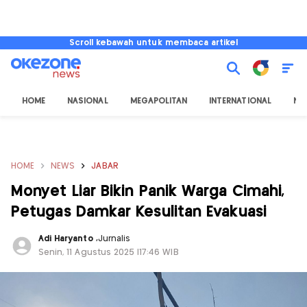
Scroll kebawah untuk membaca artikel
HOME
NASIONAL
MEGAPOLITAN
INTERNATIONAL
NU
HOME
NEWS
JABAR
Monyet Liar Bikin Panik Warga Cimahi,
Petugas Damkar Kesulitan Evakuasi
Adi Haryanto
,
Jurnalis
Senin, 11 Agustus 2025 |17:46 WIB