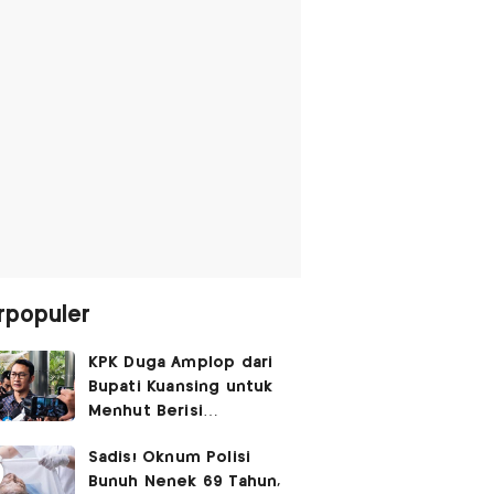
rpopuler
KPK Duga Amplop dari
Bupati Kuansing untuk
Menhut Berisi
SGD14.000,
Sadis! Oknum Polisi
Pengembaliannya
Bunuh Nenek 69 Tahun,
Belum Utuh