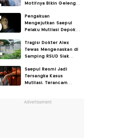
Motifnya Bikin Geleng
Kepala
Pengakuan
Mengejutkan Saepul
Pelaku Mutilasi Depok:
Murka Digerayangi
Tragis! Dokter Alex
Korban di Kontrakan
Tewas Mengenaskan di
Samping RSUD Siak
Akibat Suntikan
Saepul Resmi Jadi
Rocuronium
Tersangka Kasus
Mutilasi, Terancam
Penjara Seumur Hidup!
Advertisement