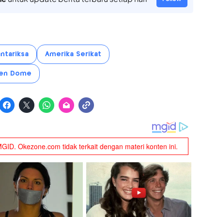
ntariksa
Amerika Serikat
en Dome