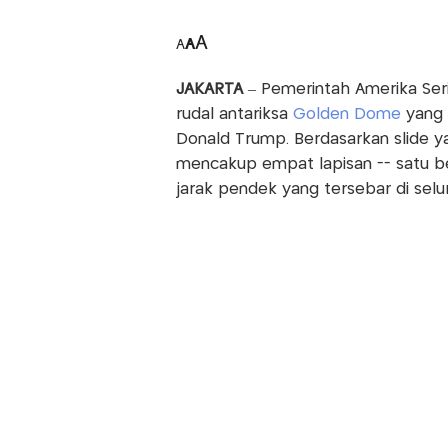
A
A
A
JAKARTA
– Pemerintah Amerika Ser
rudal antariksa
Golden Dome
yang 
Donald Trump. Berdasarkan slide y
mencakup empat lapisan -- satu berb
jarak pendek yang tersebar di selur