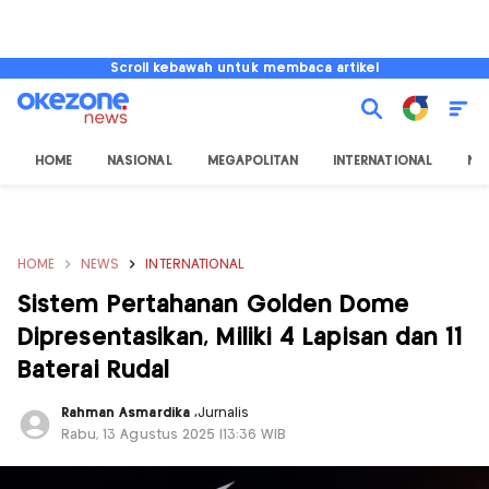
Scroll kebawah untuk membaca artikel
HOME
NASIONAL
MEGAPOLITAN
INTERNATIONAL
NU
HOME
NEWS
INTERNATIONAL
Sistem Pertahanan Golden Dome
Dipresentasikan, Miliki 4 Lapisan dan 11
Baterai Rudal
Rahman Asmardika
,
Jurnalis
Rabu, 13 Agustus 2025 |13:36 WIB