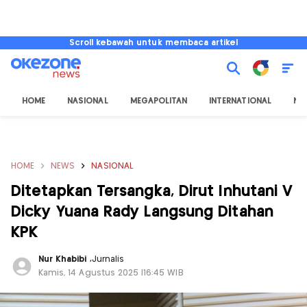
Scroll kebawah untuk membaca artikel
HOME
NASIONAL
MEGAPOLITAN
INTERNATIONAL
NU
HOME
NEWS
NASIONAL
Ditetapkan Tersangka, Dirut Inhutani V
Dicky Yuana Rady Langsung Ditahan
KPK
Nur Khabibi
,
Jurnalis
Kamis, 14 Agustus 2025 |16:45 WIB